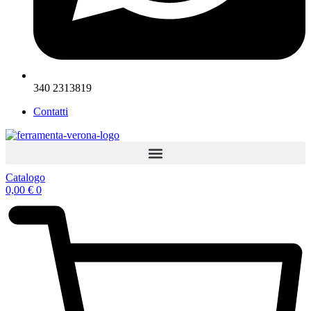
340 2313819
Contatti
Catalogo
0,00
€
0