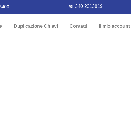
340 2313819
2400
e
Duplicazione Chiavi
Contatti
Il mio account