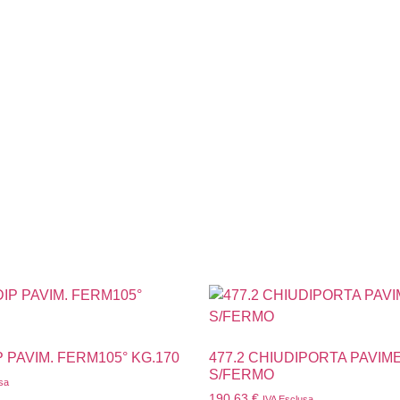
P PAVIM. FERM105° KG.170
477.2 CHIUDIPORTA PAVIM
S/FERMO
sa
190,63
€
IVA Esclusa