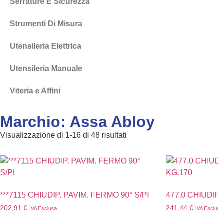
Serrature E Sicurezza
Strumenti Di Misura
Utensileria Elettrica
Utensileria Manuale
Viteria e Affini
Marchio: Assa Abloy
Visualizzazione di 1-16 di 48 risultati
***7115 CHIUDIP. PAVIM. FERMO 90° S/PI
477.0 CHIUDI
202,91
€
241,44
€
IVA Esclusa
IVA Esclu