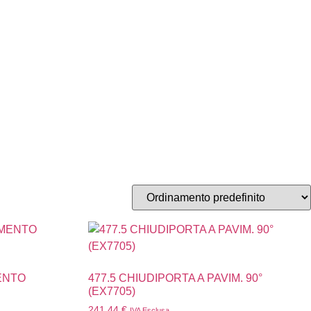
ENTO
477.5 CHIUDIPORTA A PAVIM. 90°
(EX7705)
241,44
€
IVA Esclusa